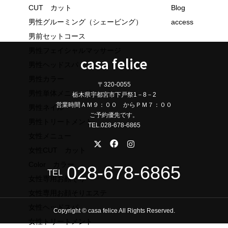
CUT カット
Blog
男性グルーミング（シェービング）
access
男前セットコース
男性フェイシャルマッサージ
casa felice
男性ヘッドスパ
男性カラー
〒320-0055
男性単体メニュー他
栃木県宇都宮市下戸祭1－8－2
営業時間ＡＭ９：００ からＰＭ７：００
男性ネイル
ご予約優先です。
男性トリートメント
TEL.028-678-6865
女性メニュー
女性CUT カット
Color カラー
028-678-6865
TEL
女性専用お顔そり
女性専用お顔そりエステ
女性ヘッドスパ
Copyright © casa felice All Rights Reserved.
女性トリートメント