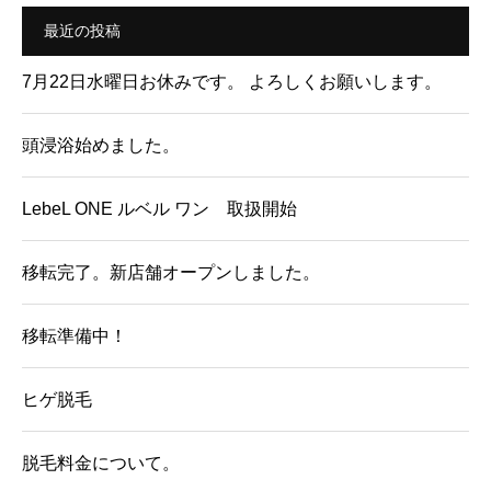
最近の投稿
7月22日水曜日お休みです。 よろしくお願いします。
頭浸浴始めました。
LebeL ONE ルベル ワン 取扱開始
移転完了。新店舗オープンしました。
移転準備中！
ヒゲ脱毛
脱毛料金について。