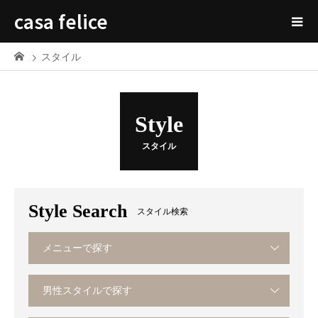
casa felice
スタイル
Style
スタイル
Style Search
スタイル検索
メニューで探す
男性スタイルで探す