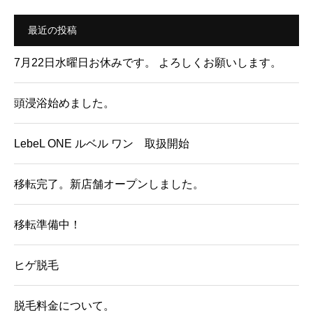
最近の投稿
7月22日水曜日お休みです。 よろしくお願いします。
頭浸浴始めました。
LebeL ONE ルベル ワン 取扱開始
移転完了。新店舗オープンしました。
移転準備中！
ヒゲ脱毛
脱毛料金について。