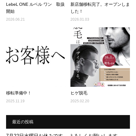
LebeL ONE ルベル ワン 取扱
新店舗移転完了。オープンしま
開始
した！
2026.06.21
2026.01.03
移転準備中！
ヒゲ脱毛
2025.11.19
2025.02.20
最近の投稿
7月22日水曜日お休みです。 よろしくお願いします。