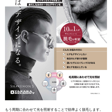
もう周期に合わせて光を照射することで効率よく脱毛します。