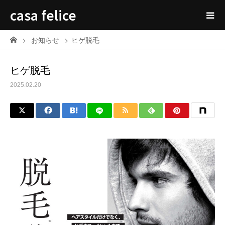
casa felice
お知らせ
ヒゲ脱毛
ヒゲ脱毛
2025.02.20