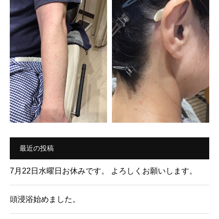
最近の投稿
7月22日水曜日お休みです。 よろしくお願いします。
頭浸浴始めました。