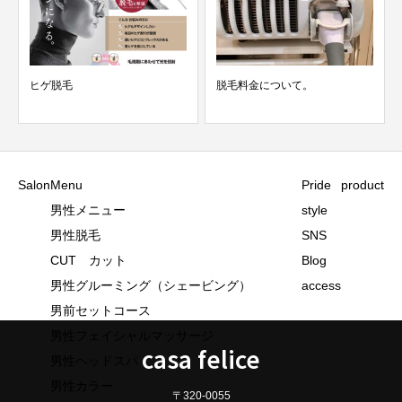
ヒゲ脱毛
脱毛料金について。
Salon
Menu
Pride
product
男性メニュー
style
男性脱毛
SNS
CUT カット
Blog
男性グルーミング（シェービング）
access
男前セットコース
男性フェイシャルマッサージ
casa felice
男性ヘッドスパ
男性カラー
〒320-0055