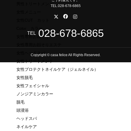
ご予約優先です。
男性トリートメント
TEL.028-678-6865
女性メニュー
女性CUT カット
Color カラー
028-678-6865
TEL
女性専用お顔そり
女性専用お顔そりエステ
女性ヘッドスパ
Copyright © casa felice All Rights Reserved.
女性トリートメント
女性プロテクトネイルケア（ジェルネイル）
女性脱毛
女性フェイシャル
ノンジアミンカラー
脱毛
頭浸浴
ヘッドスパ
ネイルケア