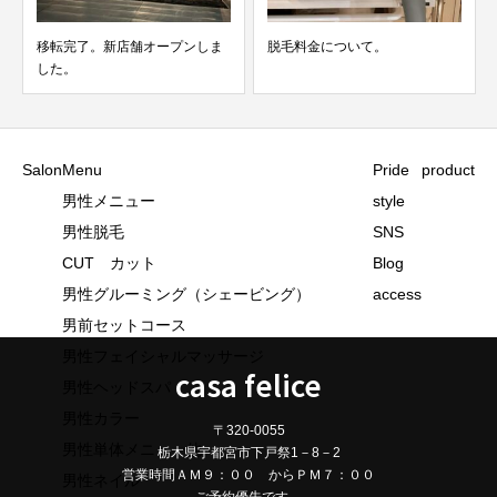
移転完了。新店舗オープンしま
脱毛料金について。
した。
Salon
Menu
Pride
product
男性メニュー
style
男性脱毛
SNS
CUT カット
Blog
男性グルーミング（シェービング）
access
男前セットコース
男性フェイシャルマッサージ
casa felice
男性ヘッドスパ
男性カラー
〒320-0055
男性単体メニュー他
栃木県宇都宮市下戸祭1－8－2
営業時間ＡＭ９：００ からＰＭ７：００
男性ネイル