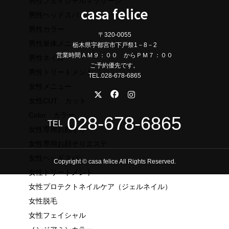
男性フェイシャルマッサージ
casa felice
男性ヘッドスパ
男性カラー
〒320-0055
男性単体メニュー他
栃木県宇都宮市下戸祭1－8－2
営業時間ＡＭ９：００ からＰＭ７：００
男性ネイル
ご予約優先です。
男性トリートメント
TEL.028-678-6865
女性メニュー
女性CUT カット
Color カラー
028-678-6865
TEL
女性専用お顔そり
女性専用お顔そりエステ
女性ヘッドスパ
Copyright © casa felice All Rights Reserved.
女性トリートメント
女性プロテクトネイルケア（ジェルネイル）
女性脱毛
女性フェイシャル