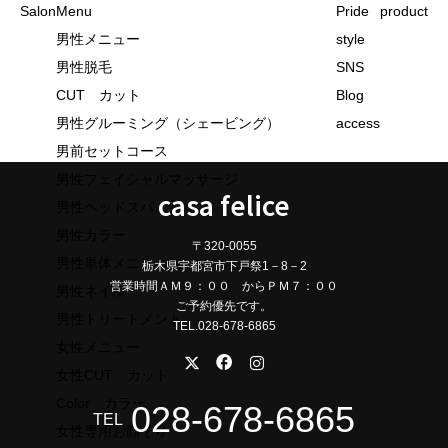
Salon
Menu
Pride
product
男性メニュー
style
男性脱毛
SNS
CUT カット
Blog
男性グルーミング（シェービング）
access
男前セットコース
男性フェイシャルマッサージ
casa felice
男性ヘッドスパ
男性カラー
〒320-0055
男性単体メニュー他
栃木県宇都宮市下戸祭1－8－2
営業時間ＡＭ９：００ からＰＭ７：００
男性ネイル
ご予約優先です。
男性トリートメント
TEL.028-678-6865
女性メニュー
女性CUT カット
Color カラー
028-678-6865
TEL
女性専用お顔そり