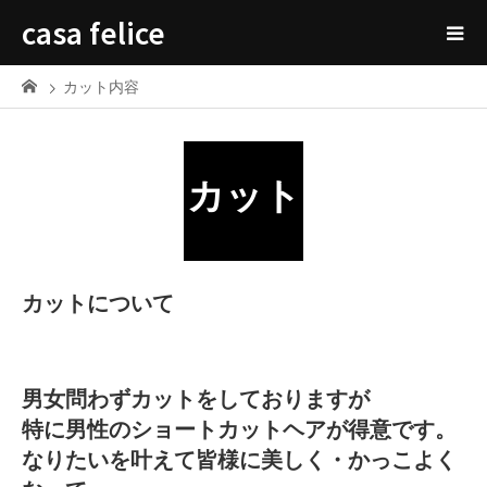
casa felice
カット内容
カット
カットについて
男女問わずカットをしておりますが
特に男性のショートカットヘアが得意です。
なりたいを叶えて皆様に美しく・かっこよく